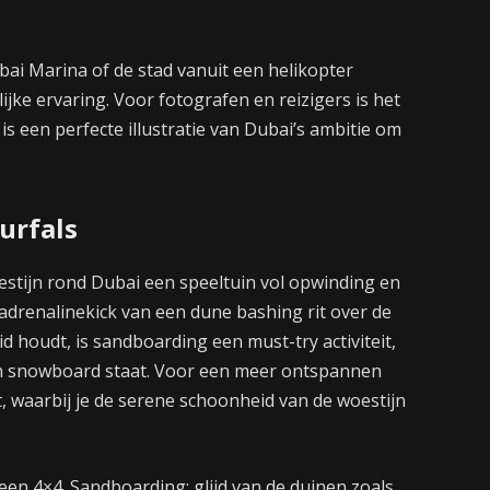
ai Marina of de stad vanuit een helikopter
ijke ervaring. Voor fotografen en reizigers is het
is een perfecte illustratie van Dubai’s ambitie om
urfals
oestijn rond Dubai een speeltuin vol opwinding en
 adrenalinekick van een dune bashing rit over de
id houdt, is sandboarding een must-try activiteit,
 een snowboard staat. Voor een meer ontspannen
, waarbij je de serene schoonheid van de woestijn
een 4×4. Sandboarding: glijd van de duinen zoals