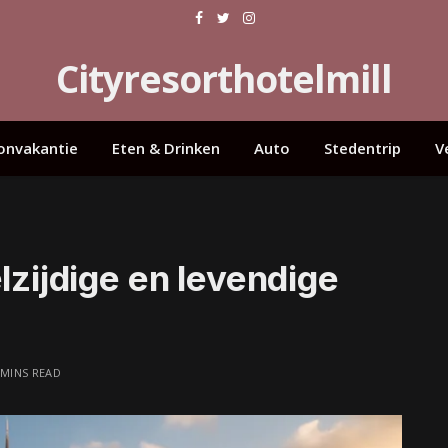
Facebook
Twitter
Instagram
Cityresorthotelmill
onvakantie
Eten & Drinken
Auto
Stedentrip
V
lzijdige en levendige
 MINS READ