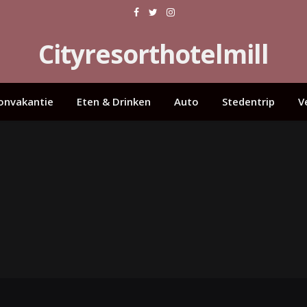
Facebook
Twitter
Instagram
Cityresorthotelmill
onvakantie
Eten & Drinken
Auto
Stedentrip
V